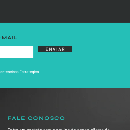
-MAIL
E N V I A R
mento na
ontencioso Estratégico
FALE CONOSCO
Entre em contato com a equipe de especialistas do