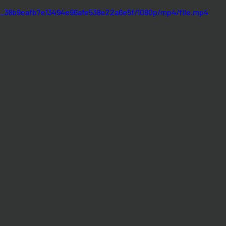
d8_38b9eafb7e13494e96afe538e22a6e5f/1080p/mp4/file.mp4