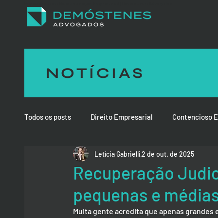
Especialista em Reestruturação Empresarial | Demóstenes Advogados
NOTÍCIAS
Todos os posts
Direito Empresarial
Contencioso E
Letícia Gabrielli
2 de out. de 2025
Direito de Família
Direito Médico e da Saúde
Recuperação Judic
pequenas e média
Muita gente acredita que apenas grandes e