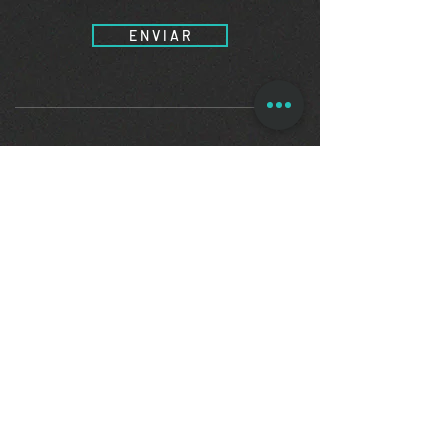
E N V I A R
contato@demostenes.adv.br
(51) 3332.5000
(51) 99287.3164