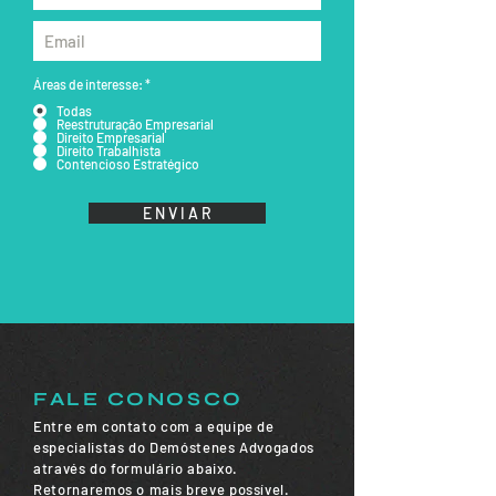
Áreas de interesse:
*
Todas
Reestruturação Empresarial
Direito Empresarial
Direito Trabalhista
Contencioso Estratégico
E N V I A R
FALE CONOSCO
Entre em contato com a equipe de
especialistas do Demóstenes Advogados
através do formulário abaixo.
Retornaremos o mais breve possível.