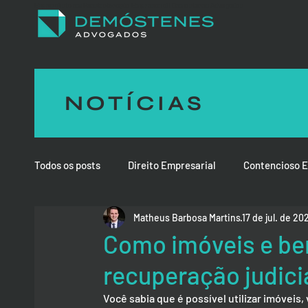
Especialista em Reestruturação Empresarial | Demóstenes Advogados
NOTÍCIAS
Todos os posts
Direito Empresarial
Contencioso E
Matheus Barbosa Martins
17 de jul. de 20
Direito de Família
Direito Médico e da Saúde
Como imóveis e be
recuperação judici
Você sabia que é possível utilizar imóveis,