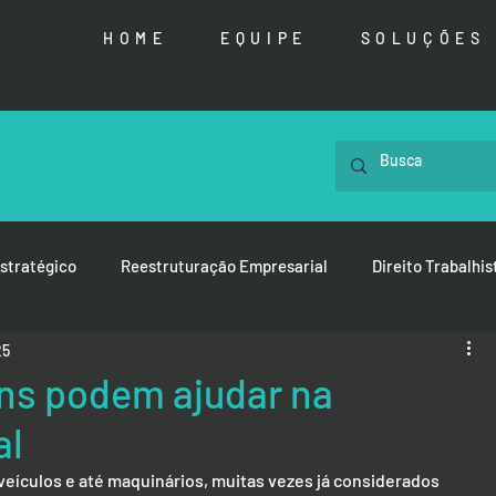
HOME
EQUIPE
SOLUÇÕES
stratégico
Reestruturação Empresarial
Direito Trabalhis
25
ns podem ajudar na
al
 veículos e até maquinários, muitas vezes já considerados 