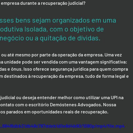
a empresa durante a recuperação judicial? 
esses bens sejam organizados em uma 
dutiva Isolada, com o objetivo de 
 negócio ou a quitação de dívidas.
s ou até mesmo por parte da operação da empresa. Uma vez 
sa unidade pode ser vendida com uma vantagem significativa: 
idas e ônus. Isso oferece segurança jurídica para quem compra 
m destinados à recuperação da empresa, tudo de forma legal e 
udicial ou deseja entender melhor como utilizar uma UPI na 
contato com o escritório Demóstenes Advogados. Nossa 
ivos parados em oportunidades reais de recuperação.
d8_66416dbb21db48c787ddeb1d0e8d4b90/1080p/mp4/file.mp4