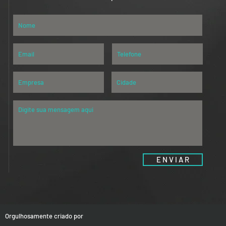
E N V I A R
Orgulhosamente criado por