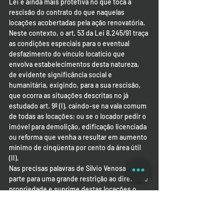
Lei é ainda mais protetiva no que toca à 
rescisão do contrato do que naquelas 
locações acobertadas pela ação renovatória.
Neste contexto, o art. 53 da Lei 8.245/91 traça 
as condições especiais para o eventual 
desfazimento do vínculo locatício que 
envolva estabelecimentos desta natureza, 
de evidente significância social e 
humanitária, exigindo, para a sua rescisão, 
que ocorra as situações descritas no já 
estudado art. 9º (I), caindo-se na vala comum 
de todas as locações; ou se o locador pedir o 
imóvel para demolição, edificação licenciada 
ou reforma que venha a resultar em aumento 
mínimo de cinqüenta por cento da área útil 
(II).
Nas precisas palavras de Sílvio Venosa: “a lei 
parte para uma grande restrição ao direito de 
propriedade e suprime destas locações o 
sistema ordinário do art. 56, qual seja, a 
denúncia vazia das locações não 
residenciais. Trata-se de proteção maior que 