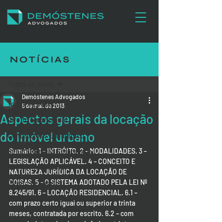
Especialista em Reestruturação Empresarial | Demóstenes
Advogados
NOTÍCIAS
Post
Todos os posts
Demóstenes Advogados
Todos os posts
5 de mai. de 2013
Aspectos gerais da locação
Direito Empresarial
do imóvel urbano
Contencioso Estratégico
Sumário: 1 – INTRÓITO. 2 – MODALIDADES. 3 – 
Reestruturação Empresarial
LEGISLAÇÃO APLICÁVEL. 4 – CONCEITO E 
Direito Trabalhista
NATUREZA JURÍDICA DA LOCAÇÃO DE 
COISAS. 5 – O SISTEMA ADOTADO PELA LEI Nº 
Direito de Família
8.245/91. 6 – LOCAÇÃO RESIDENCIAL. 6.1 – 
Direito Médico e da Saúde
com prazo certo igual ou superior a trinta 
meses, contratada por escrito. 6.2 – com 