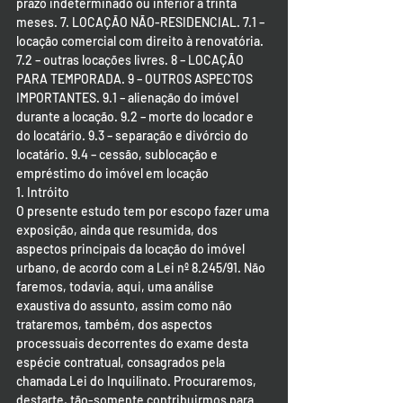
prazo indeterminado ou inferior a trinta 
meses. 7. LOCAÇÃO NÃO-RESIDENCIAL. 7.1 – 
locação comercial com direito à renovatória. 
7.2 – outras locações livres. 8 – LOCAÇÃO 
PARA TEMPORADA. 9 – OUTROS ASPECTOS 
IMPORTANTES. 9.1 – alienação do imóvel 
durante a locação. 9.2 – morte do locador e 
do locatário. 9.3 – separação e divórcio do 
locatário. 9.4 – cessão, sublocação e 
empréstimo do imóvel em locação
1. Intróito
O presente estudo tem por escopo fazer uma 
exposição, ainda que resumida, dos 
aspectos principais da locação do imóvel 
urbano, de acordo com a Lei nº 8.245/91. Não 
faremos, todavia, aqui, uma análise 
exaustiva do assunto, assim como não 
trataremos, também, dos aspectos 
processuais decorrentes do exame desta 
espécie contratual, consagrados pela 
chamada Lei do Inquilinato. Procuraremos, 
destarte, tão-somente contribuirmos para 