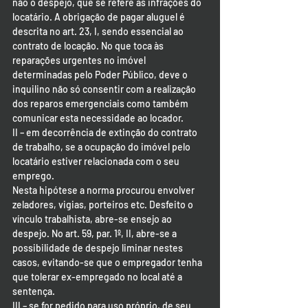
não o despejo, que se refere às infrações do 
locatário. A obrigação de pagar aluguel é 
descrita no art. 23, I, sendo essencial ao 
contrato de locação. No que toca às 
reparações urgentes no imóvel 
determinadas pelo Poder Público, deve o 
inquilino não só consentir com a realização 
dos reparos emergenciais como também 
comunicar esta necessidade ao locador.
II – em decorrência de extinção do contrato 
de trabalho, se a ocupação do imóvel pelo 
locatário estiver relacionada com o seu 
emprego.
Nesta hipótese a norma procurou envolver 
zeladores, vigias, porteiros etc. Desfeito o 
vínculo trabalhista, abre-se ensejo ao 
despejo. No art. 59, par. 1º, II, abre-se a 
possibilidade de despejo liminar nestes 
casos, evitando-se que o empregador tenha 
que tolerar ex-empregado no local até a 
sentença.
III – se for pedido para uso próprio, de seu 