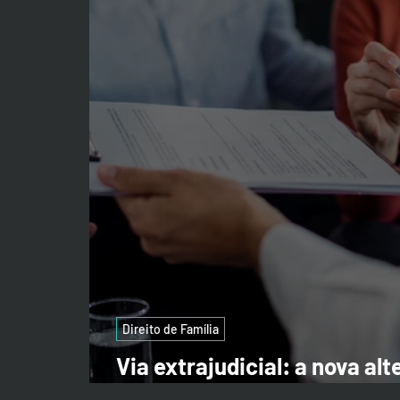
Direito de Família
Via extrajudicial: a nova al
inventários e partilhas