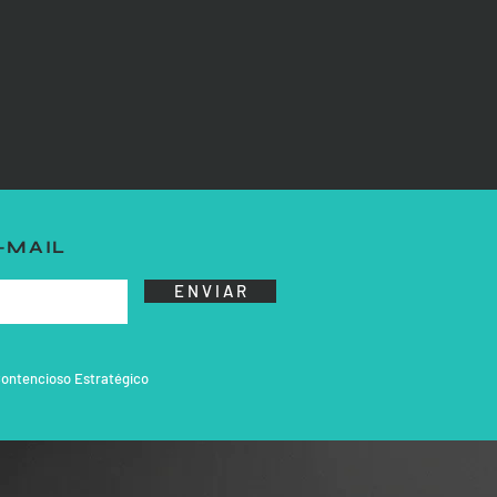
-MAIL
E N V I A R
ontencioso Estratégico