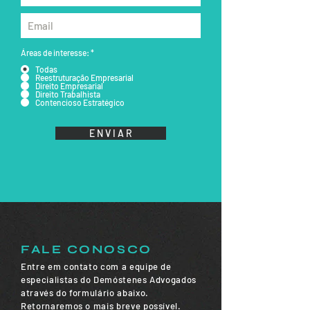
Áreas de interesse:
*
Todas
Reestruturação Empresarial
Direito Empresarial
Direito Trabalhista
Contencioso Estratégico
E N V I A R
FALE CONOSCO
Entre em contato com a equipe de
especialistas do Demóstenes Advogados
através do formulário abaixo.
Retornaremos o mais breve possível.