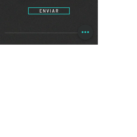
E N V I A R
contato@demostenes.adv.br
(51) 3332.5000
(51) 99287.3164