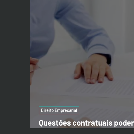
Direito Empresarial
Questões contratuais podem
prazo de dez anos