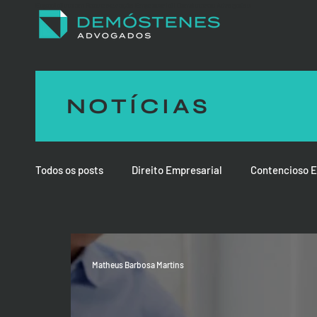
Especialista em Reestruturação Empresarial | Demóstenes Advogados
NOTÍCIAS
Todos os posts
Direito Empresarial
Contencioso E
Matheus Barbosa Martins