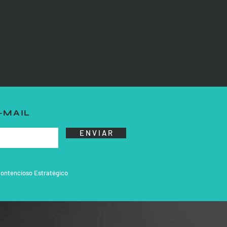
-MAIL
E N V I A R
ontencioso Estratégico