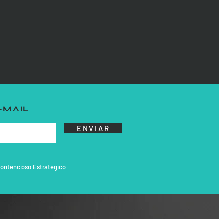
-MAIL
E N V I A R
ontencioso Estratégico