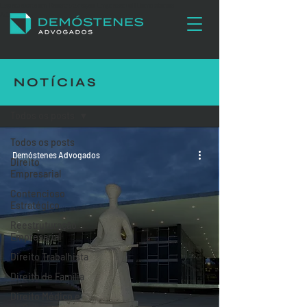
Especialista em Reestruturação Empresarial | Demóstenes
Advogados
NOTÍCIAS
NOTÍCIAS
Todos os posts
Todos os posts
Demóstenes Advogados
Direito
Empresarial
Contencioso
Estratégico
Reestruturação
Empresarial
Direito Trabalhista
Direito de Família
Direito Médico e