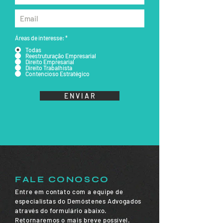
Áreas de interesse:
*
Todas
Reestruturação Empresarial
Direito Empresarial
Direito Trabalhista
Contencioso Estratégico
E N V I A R
FALE CONOSCO
Entre em contato com a equipe de
especialistas do Demóstenes Advogados
através do formulário abaixo.
Retornaremos o mais breve possível.