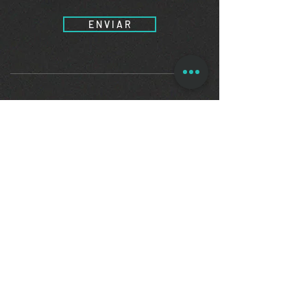
E N V I A R
contato@demostenes.adv.br
(51) 3332.5000
(51) 99287.3164