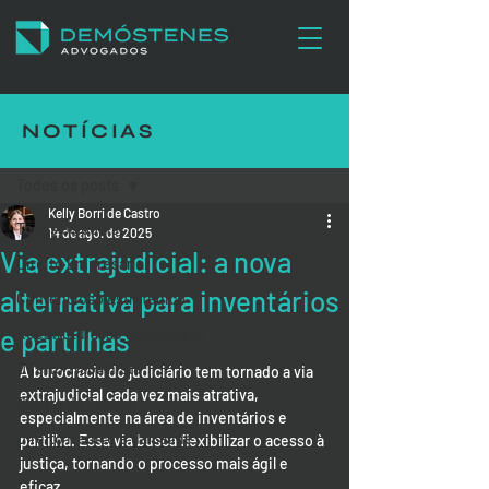
Especialista em Reestruturação Empresarial | Demóstenes
Advogados
NOTÍCIAS
Post
Todos os posts
Kelly Borri de Castro
Todos os posts
14 de ago. de 2025
Via extrajudicial: a nova
Direito Empresarial
alternativa para inventários
Contencioso Estratégico
e partilhas
Reestruturação Empresarial
Direito Trabalhista
A burocracia do judiciário tem tornado a via 
extrajudicial cada vez mais atrativa, 
Direito de Família
especialmente na área de inventários e 
Direito Médico e da Saúde
partilha. Essa via busca flexibilizar o acesso à 
justiça, tornando o processo mais ágil e 
eficaz.​