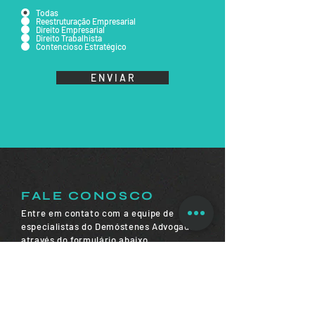
Todas
Reestruturação Empresarial
Direito Empresarial
Direito Trabalhista
Contencioso Estratégico
E N V I A R
FALE CONOSCO
Entre em contato com a equipe de
especialistas do Demóstenes Advogados
através do formulário abaixo.
Retornaremos o mais breve possível.