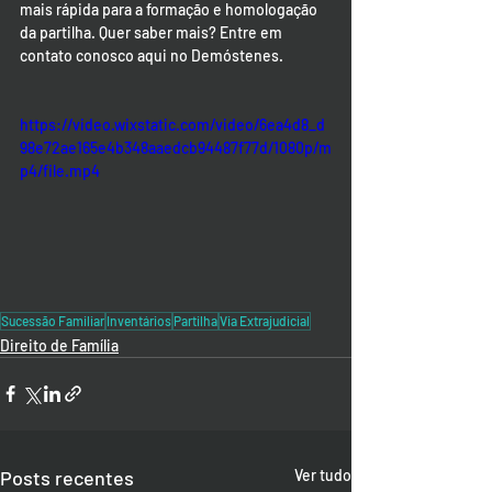
mais rápida para a formação e homologação 
da partilha. Quer saber mais? Entre em 
contato conosco aqui no Demóstenes.
https://video.wixstatic.com/video/6ea4d8_d
98e72ae165e4b348aaedcb94487f77d/1080p/m
p4/file.mp4
Sucessão Familiar
Inventários
Partilha
Via Extrajudicial
Direito de Família
Posts recentes
Ver tudo