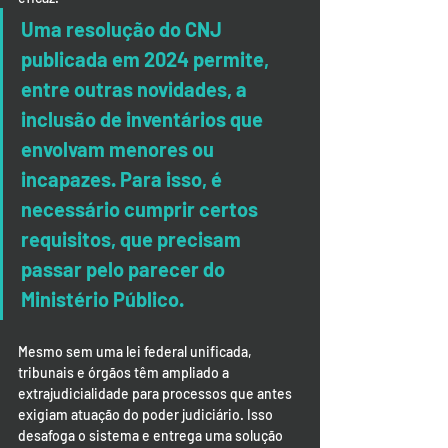
Uma resolução do CNJ 
publicada em 2024 permite, 
entre outras novidades, a 
inclusão de inventários que 
envolvam menores ou 
incapazes. Para isso, é 
necessário cumprir certos 
requisitos, que precisam 
passar pelo parecer do 
Ministério Público.​​
Mesmo sem uma lei federal unificada, 
tribunais e órgãos têm ampliado a 
extrajudicialidade para processos que antes 
exigiam atuação do poder judiciário. Isso 
desafoga o sistema e entrega uma solução 