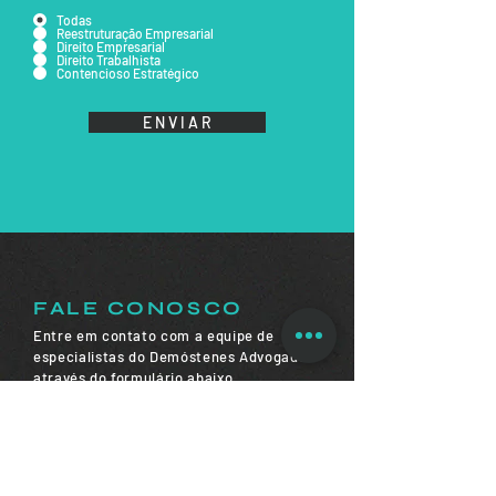
Todas
Reestruturação Empresarial
Direito Empresarial
Direito Trabalhista
Contencioso Estratégico
E N V I A R
FALE CONOSCO
Entre em contato com a equipe de
especialistas do Demóstenes Advogados
através do formulário abaixo.
Retornaremos o mais breve possível.