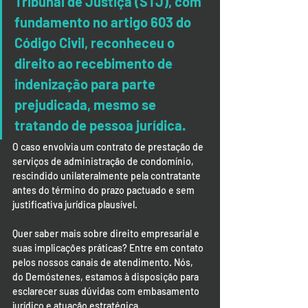
Tribunal de Justiça (STJ), com 
fundamento no artigo 603 do 
Código Civil, reconheceu o 
direito ao recebimento de 
indenização para parte 
prejudicada, mesmo se 
tratando de pessoa jurídica. 
O caso envolvia um contrato de prestação de 
serviços de administração de condomínio, 
rescindido unilateralmente pela contratante 
antes do término do prazo pactuado e sem 
justificativa jurídica plausível.
Quer saber mais sobre direito empresarial e 
suas implicações práticas? Entre em contato 
pelos nossos canais de atendimento. Nós, 
do Demóstenes, estamos à disposição para 
esclarecer suas dúvidas com embasamento 
jurídico e atuação estratégica.