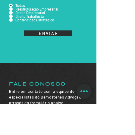
Todas
Reestruturação Empresarial
Direito Empresarial
Direito Trabalhista
Contencioso Estratégico
E N V I A R
FALE CONOSCO
Entre em contato com a equipe de
especialistas do Demóstenes Advogados
através do formulário abaixo.
Retornaremos o mais breve possível.