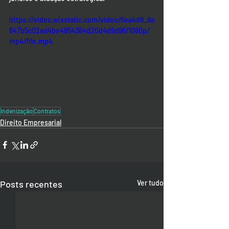
https://video.wixstatic.com/video/6ea4d8_8a
647b5c02ad4be4854384d20d4d9d96/1080p/
mp4/file.mp4
Indenização
Contratos
Direito Empresarial
Posts recentes
Ver tudo