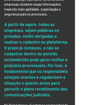
empresas recebem essas informações, 
trazendo mais agilidade, organização e 
segurança para os processos.
A partir de agora, todas as 
empresas, sejam públicas ou 
privadas, estão obrigadas a 
realizar o cadastro na plataforma. 
O prazo já começou, e não se 
cadastrar dentro do período 
estabelecido pode gerar multas e 
prejuízos processuais. Por isso, é 
fundamental que os responsáveis 
estejam atentos e regularizem a 
situação o quanto antes para 
garantir o pleno recebimento das 
comunicações judiciais
.