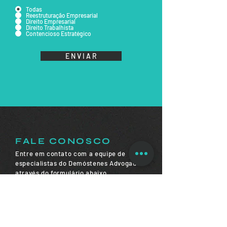
Todas
Reestruturação Empresarial
Direito Empresarial
Direito Trabalhista
Contencioso Estratégico
E N V I A R
FALE CONOSCO
Entre em contato com a equipe de
especialistas do Demóstenes Advogados
através do formulário abaixo.
Retornaremos o mais breve possível.