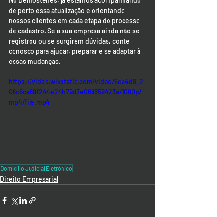
No Demóstenes, já estamos acompanhando 
de perto essa atualização e orientando 
nossos clientes em cada etapa do processo 
de cadastro. Se a sua empresa ainda não se 
registrou ou se surgirem dúvidas, conte 
conosco para ajudar, preparar e se adaptar à 
essas mudanças.
https://video.wixstatic.com/video/6ea4d8_2
06c6ca68f244e24b79d7e069558423a/1080p/
mp4/file.mp4
Domicílio Judicial Eletrônico
Direito Empresarial