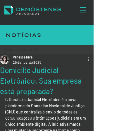
Especialista em Reestruturação Empresarial | Demóstenes
Advogados
NOTÍCIAS
Post
Todos os posts
Vanessa Riva
Todos os posts
25 de nov. de 2025
Domicílio Judicial
Direito Empresarial
Eletrônico: Sua empresa
Contencioso Estratégico
está preparada?
Reestruturação Empresarial
Direito Trabalhista
O Domicílio Judicial Eletrônico é a nova 
plataforma do Conselho Nacional de Justiça 
Direito de Família
(CNJ) que centraliza o envio de todas as 
Direito Médico e da Saúde
comunicações e intimações judiciais em um 
único ambiente digital. A iniciativa marca 
uma mudança importante na forma como 