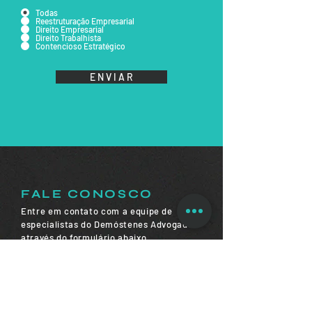
Todas
Reestruturação Empresarial
Direito Empresarial
Direito Trabalhista
Contencioso Estratégico
E N V I A R
FALE CONOSCO
Entre em contato com a equipe de
especialistas do Demóstenes Advogados
através do formulário abaixo.
Retornaremos o mais breve possível.