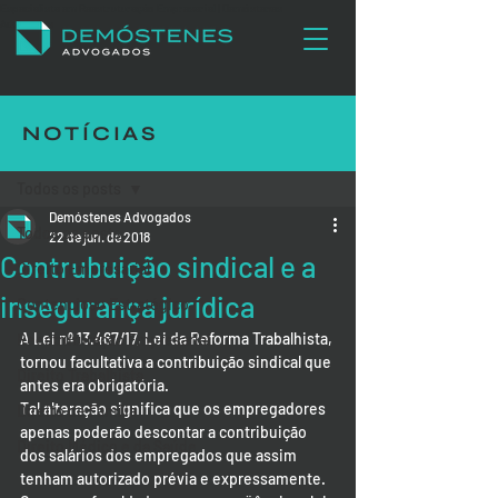
Especialista em Reestruturação Empresarial | Demóstenes
Advogados
NOTÍCIAS
Post
Todos os posts
Demóstenes Advogados
Todos os posts
22 de jun. de 2018
Contrubuição sindical e a
Direito Empresarial
insegurança jurídica
Contencioso Estratégico
A Lei nº 13.467/17, Lei da Reforma Trabalhista, 
Reestruturação Empresarial
tornou facultativa a contribuição sindical que 
Direito Trabalhista
antes era obrigatória.
Tal alteração significa que os empregadores 
Direito de Família
apenas poderão descontar a contribuição 
Direito Médico e da Saúde
dos salários dos empregados que assim 
tenham autorizado prévia e expressamente.