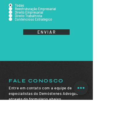
Todas
Reestruturação Empresarial
Direito Empresarial
Direito Trabalhista
Contencioso Estratégico
E N V I A R
FALE CONOSCO
Entre em contato com a equipe de
especialistas do Demóstenes Advogados
através do formulário abaixo.
Retornaremos o mais breve possível.