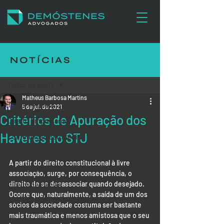
Especialista em Reestruturação Empresarial | Demóstenes
Advogados
NOTÍCIAS
Post
Todos os posts
Matheus Barbosa Martins
Todos os posts
5 de jul. de 2021
Critérios de Apuração dos
Direito Empresarial
Haveres no STJ
Contencioso Estratégico
Reestruturação Empresarial
A partir do direito constitucional à livre 
Direito Trabalhista
associação, surge, por consequência, o 
direito de se desassociar quando desejado. 
Direito de Família
Ocorre que, naturalmente, a saída de um dos 
Direito Médico e da Saúde
sócios da sociedade costuma ser bastante 
mais traumática e menos amistosa que o seu 