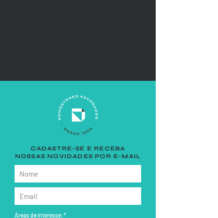
CNPJ e CPF podem ser
Falência da emp
associados?
dívidas tributári
CADASTRE-SE E RECEBA
NOSSAS NOVIDADES POR E-MAIL
Áreas de interesse:
*