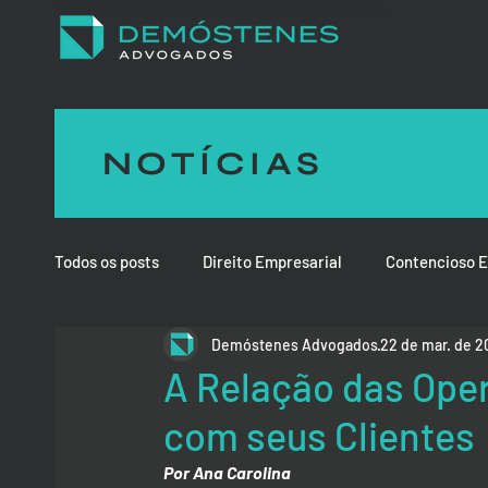
Especialista em Reestruturação Empresarial | Demóstenes Advogados
NOTÍCIAS
Todos os posts
Direito Empresarial
Contencioso E
Demóstenes Advogados
22 de mar. de 2
Direito de Família
Direito Médico e da Saúde
A Relação das Ope
com seus Clientes
Por Ana Carolina