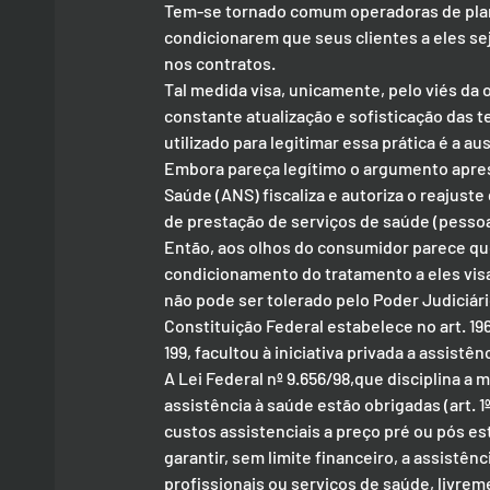
Tem-se tornado comum operadoras de plano
condicionarem que seus clientes a eles se
nos contratos.
Tal medida visa, unicamente, pelo viés da 
constante atualização e sofisticação das 
utilizado para legitimar essa prática é a au
Embora pareça legítimo o argumento apres
Saúde (ANS) fiscaliza e autoriza o reajust
de prestação de serviços de saúde (pessoa
Então, aos olhos do consumidor parece que 
condicionamento do tratamento a eles vis
não pode ser tolerado pelo Poder Judiciário
Constituição Federal estabelece no art. 196
199, facultou à iniciativa privada a assistên
A Lei Federal nº 9.656/98,que disciplina a
assistência à saúde estão obrigadas (art. 1
custos assistenciais a preço pré ou pós es
garantir, sem limite financeiro, a assistên
profissionais ou serviços de saúde, livrem