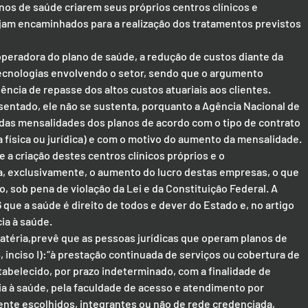
s de saúde criarem seus próprios centros clínicos e 
jam encaminhados para a realização dos tratamentos previstos 
operadora do plano de saúde, a redução de custos diante da 
tecnologias envolvendo o setor, sendo que o argumento 
sência de repasse dos altos custos atuariais aos clientes. 
entado, ele não se sustenta, porquanto a Agência Nacional de 
e das mensalidades dos planos de acordo com o tipo de contrato 
 física ou jurídica) e com o motivo do aumento da mensalidade.
a criação destes centros clínicos próprios e o 
a, exclusivamente, o aumento do lucro destas empresas, o que 
, sob pena de violação da Lei e da Constituição Federal. A 
 que a saúde é direito de todos e dever do Estado e, no artigo 
cia à saúde.
 matéria,prevê que as pessoas jurídicas que operam planos de 
º, inciso I):“à prestação continuada de serviços ou cobertura de 
tabelecido, por prazo indeterminado, com a finalidade de 
cia à saúde, pela faculdade de acesso e atendimento por 
ente escolhidos, integrantes ou não de rede credenciada, 